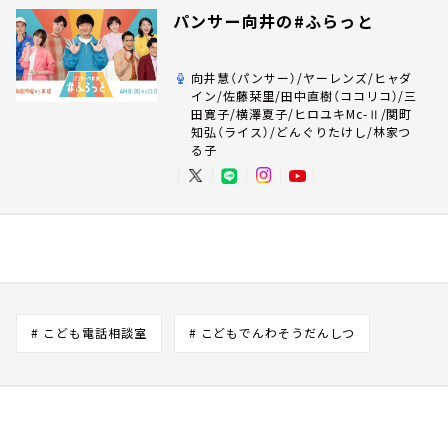
パンサー向井の#ふらっと
向井慧（パンサー）/ヤーレンズ/ヒャダ
イン/佐藤栞里/田中直樹（ココリコ）/三
田寛子/横澤夏子/ヒロユキMc-Ⅱ/関町
知弘（ライス）/どんぐりたけし/林家つ
る子
# こども電話相談室
# こどもでんわそうだんしつ