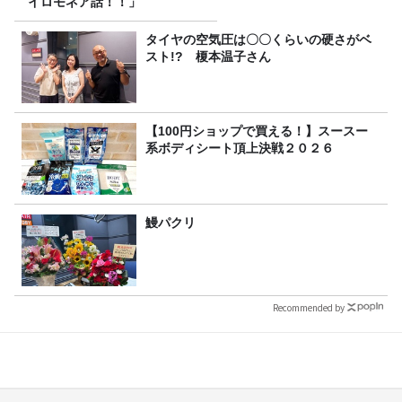
イロモネア話！！」
タイヤの空気圧は〇〇くらいの硬さがベ
スト!? 榎本温子さん
【100円ショップで買える！】スースー
系ボディシート頂上決戦２０２６
鰻パクリ
Recommended by