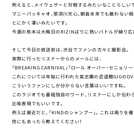
例えると、メイウェザーと対戦するみたいなことらしい
マニーパッキャオ、那須川天心、朝倉未来でも敵わない相
とにかく凄いみたいです。
今週の熊本は大晦日のRIZINばりに熱いバトルが繰り
そして今日の放送前は、渋谷でファンの方々と撮影会。
実際に行ったリスナーからのメールには、
「BREAKING CARNIVAL」「ロール オーバー・セニ
これについては年始に行われた氣志團の武道館GIGのD
こういうファンにしか分からない言葉はいいですね。
このラジオでも番組独自のワード、リスナーにしか伝わ
比喩表現でもいいです。
例えば最近だと、「KINDのシャンプー」。これは周りを
他にもあったら教えてください！