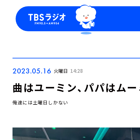
今日の番組表
トピッ
週間番組表
TBS
Podca
お知ら
2023.05.16
火曜日
14:28
曲はユーミン、パパはムー
俺達には土曜日しかない