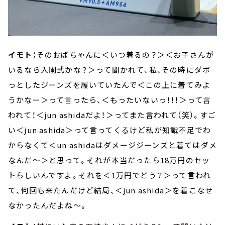
イモト：
そのおばちゃんに＜いつ着るの？＞＜お子さんが
いるなら入園式かな？＞って聞かれて、私、その時にダボ
っとしたジーンズを履いていたんで＜この上に着てみよ
うかなー＞って言ったら、＜もったいないっ！！！＞って言
われて！＜jun ashidaだよ！＞ってまた言われて（笑）。すご
い＜jun ashida＞って言ってくるけど私が知識不足でわ
からなくて＜un ashidaはダメージジーンズと着てはダメ
なんだ～＞と思って。それが本当だったら18万円のセッ
トらしいんですよ。それを＜1万円でどう？＞って言われ
て、何回も来たんだけど結局、＜jun ashida＞を着こなせ
なかったんだよね～。