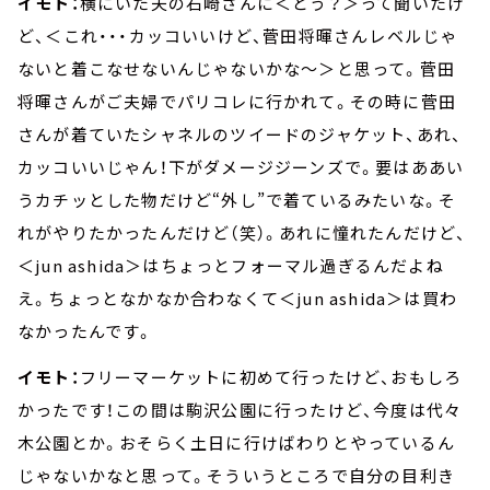
イモト：
横にいた夫の石崎さんに＜どう？＞って聞いたけ
ど、＜これ・・・カッコいいけど、菅田将暉さんレベルじゃ
ないと着こなせないんじゃないかな～＞と思って。菅田
将暉さんがご夫婦でパリコレに行かれて。その時に菅田
さんが着ていたシャネルのツイードのジャケット、あれ、
カッコいいじゃん！下がダメージジーンズで。要はああい
うカチッとした物だけど“外し”で着ているみたいな。そ
れがやりたかったんだけど（笑）。あれに憧れたんだけど、
＜jun ashida＞はちょっとフォーマル過ぎるんだよね
え。ちょっとなかなか合わなくて＜jun ashida＞は買わ
なかったんです。
イモト：
フリーマーケットに初めて行ったけど、おもしろ
かったです！この間は駒沢公園に行ったけど、今度は代々
木公園とか。おそらく土日に行けばわりとやっているん
じゃないかなと思って。そういうところで自分の目利き