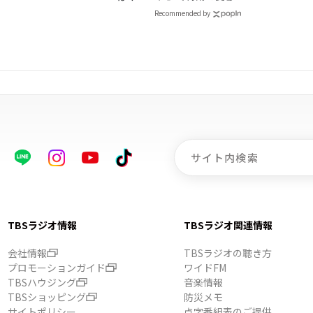
解消！【レシピあり】
Recommended by
TBSラジオ情報
TBSラジオ関連情報
会社情報
TBSラジオの聴き方
プロモーションガイド
ワイドFM
TBSハウジング
音楽情報
TBSショッピング
防災メモ
サイトポリシー
点字番組表のご提供