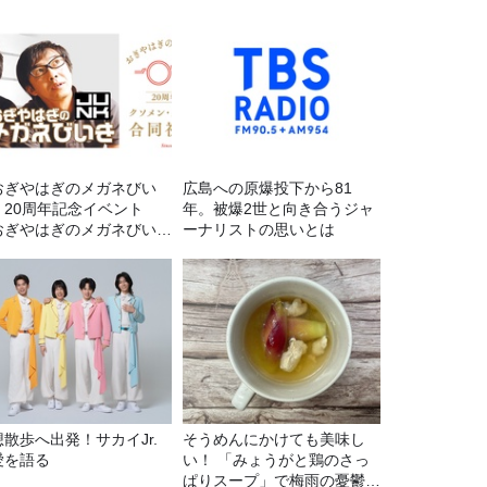
おぎやはぎのメガネびい
広島への原爆投下から81
』20周年記念イベント
年。被爆2世と向き合うジャ
おぎやはぎのメガネびいき
ーナリストの思いとは
0周年記念～クソメン・ク
ガール合同祝賀会～】開催
定！
想散歩へ出発！サカイJr.
そうめんにかけても美味し
愛を語る
い！ 「みょうがと鶏のさっ
ぱりスープ」で梅雨の憂鬱も