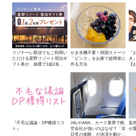
リゾナーレ那須でもご利用い
かき氷機不要！韓国スイーツ
『
ただける星野リゾート宿泊ギ
「ピンス」をお家で超簡単に
き
フト券が、抽選で1組2名様
作る方法
【
にプレゼント！
2
ソ
決
『不毛な議論・DP獲得リス
JALやANA、カード業界で航
妄
ト』
空会社が強いのはなぜ？「非
が
日常の体験」が決済を動かす