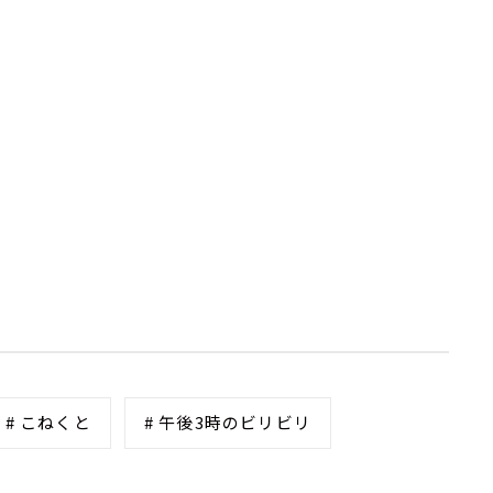
# こねくと
# 午後3時のビリビリ