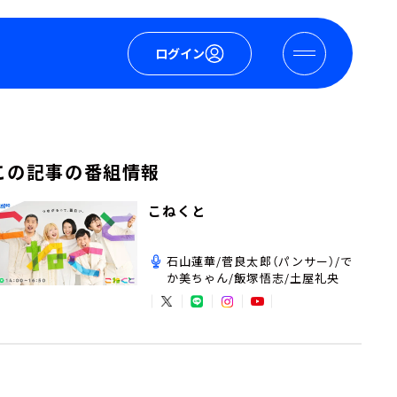
ログイン
この記事の番組情報
こねくと
石山蓮華/菅良太郎（パンサー）/で
か美ちゃん/飯塚悟志/土屋礼央