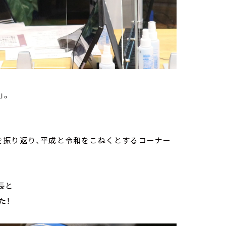
ト」。
を振り返り、平成と令和をこねくとするコーナー
長と
た！