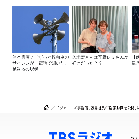
熊本震度７「ずっと救急車の
久米宏さんは平野レミさんが
【
サイレンが」電話で聞いた、
好きだった？？
泉
被災地の現状
「ジャニーズ事務所、藤島社長が謝罪動画を公開」ほか Da