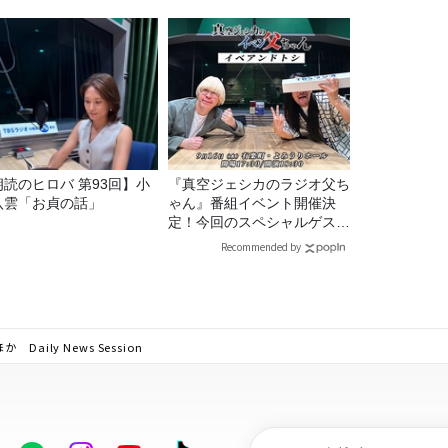
朗読のヒロバ 第93回】小
『真空ジェシカのラジオ父ち
八雲「お貞の話」
ゃん』番組イベント開催決
定！今回のスペシャルゲスト
は、タカアンドトシ！
Recommended by
ily News Session