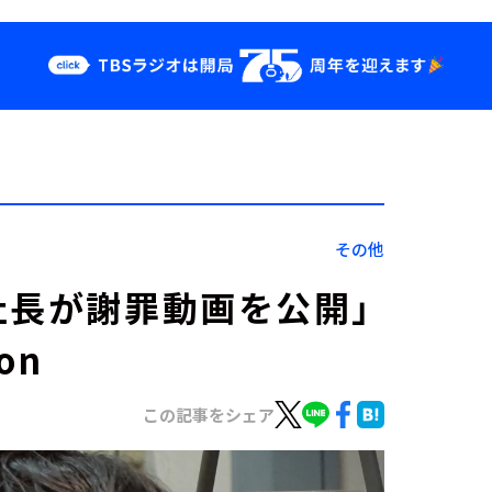
クス
イベント・グッ
ズ
st
YouTube
せ
会社情報
その他
社長が謝罪動画を公開」
on
この記事をシェア