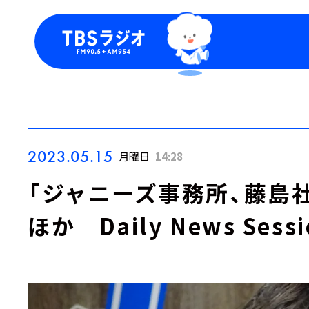
今日の番組表
トピッ
週間番組表
TBS
Podca
お知ら
2023.05.15
月曜日
14:28
「ジャニーズ事務所、藤島
ほか Daily News Sessi