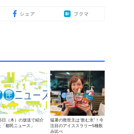
シェア
ブクマ
月6日（木）の放送で紹介
猛暑の救世主は“飲む氷”！今
た「都民ニュース」
注目のアイススラリー5種飲
み比べ