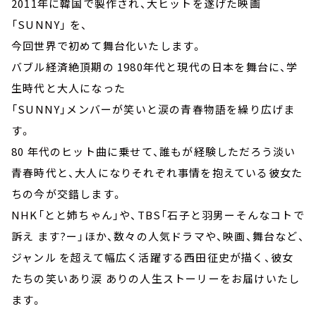
2011年に韓国で製作され、大ヒットを遂げた映画
「SUNNY」 を、
今回世界で初めて舞台化いたします。
バブル経済絶頂期の 1980年代と現代の日本を舞台に、学
生時代と大人になった
「SUNNY」メンバーが笑いと涙の青春物語を繰り広げま
す。
80 年代のヒット曲に乗せて、誰もが経験しただろう淡い
青春時代と、大人になりそれぞれ事情を抱えている彼女た
ちの今が交錯します。
NHK「とと姉ちゃん」や、TBS「石子と羽男ーそんなコトで
訴え ます?ー」ほか、数々の人気ドラマや、映画、舞台など、
ジャンル を超えて幅広く活躍する西田征史が描く、彼女
たちの笑いあり涙 ありの人生ストーリーをお届けいたし
ます。