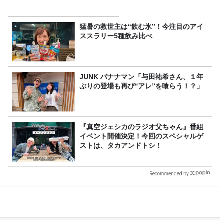
猛暑の救世主は“飲む氷”！今注目のアイ
ススラリー5種飲み比べ
JUNK バナナマン「与田祐希さん、１年
ぶりの登場も再び“アレ”を喰らう！？」
『真空ジェシカのラジオ父ちゃん』番組
イベント開催決定！今回のスペシャルゲ
ストは、タカアンドトシ！
Recommended by