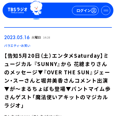
ログイン
マイページ
2023.05.16
火曜日
14:28
新規会員登録
ログイン
バラエティ・お笑い
【告知5月20日（土）エンタメSaturday】ミ
ュージカル 『SUNNY』から 花總まりさん
のメッセージ▼『OVER THE SUN』ジェー
ン・スーさんと堀井美⾹さんコメント出演
▼が～まるちょばも登場▼パントマイム歩
今日の番組表
さんゲスト「魔法使いアキットのマジカル
週間番組表
ラジオ」
トピックス
TBS Podcast