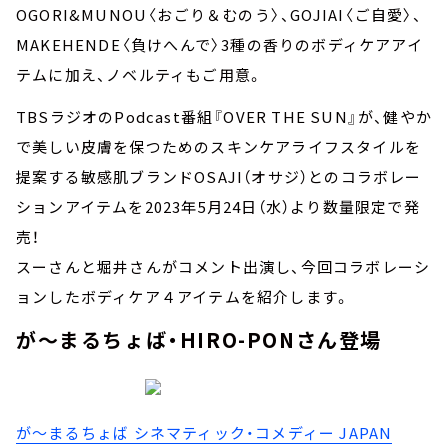
OGORI&MUNOU〈おごり＆むのう〉、GOJIAI〈ご⾃愛〉、
MAKEHENDE〈負けへんで〉3種の⾹りのボディケアアイ
テムに加え、ノベルティもご⽤意。
TBSラジオのPodcast番組『OVER THE SUN』が、健やか
で美しい⽪膚を保つためのスキンケアライフスタイルを
提案する敏感肌ブランドOSAJI（オサジ）とのコラボレー
ションアイテムを2023年5⽉24⽇（⽔）より数量限定で発
売！
スーさんと堀井さんがコメント出演し、今回コラボレーシ
ョンしたボディケア４アイテムを紹介します。
が～まるちょば・HIRO-PONさん登場
が～まるちょば シネマティック・コメディー JAPAN