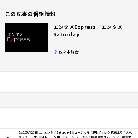
この記事の番組情報
エンタメExpress／エンタメ
Saturday
佐々木舞音
【告知5月20日（土）エンタメSaturday】ミュージカル 『SUNNY』から 花總まりさんの
メッセージ▼『OVER THE SUN』ジェーン・スーさんと堀井美⾹さんコメント出演▼