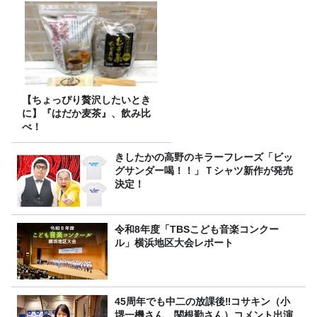
【ちょっぴり贅沢したいとき
に】『はだか麦茶』、飲み比
べ！
きしたかの高野のキラーフレーズ「ビッ
グサンダー喝！！」Ｔシャツ新作が発売
決定！
令和8年度「TBSこども音楽コンクー
ル」横浜地区大会レポート
45周年でも中二の放課後‼コサキン（小
堺一機さん、関根勤さん）コメント出演