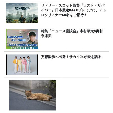
リドリー・スコット監督『ラスト・サバ
イバー』日本最速IMAXプレミアに、アト
ロクリスナー60名をご招待！
特集「ニュース座談会」木村草太×奥村
奈津美
妄想散歩へ出発！サカイJr.が愛を語る