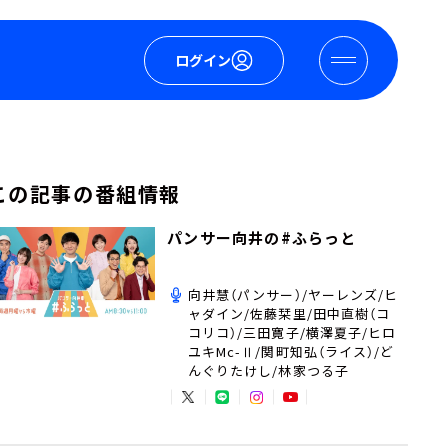
ログイン
この記事の番組情報
パンサー向井の#ふらっと
向井慧（パンサー）/ヤーレンズ/ヒ
ャダイン/佐藤栞里/田中直樹（コ
コリコ）/三田寛子/横澤夏子/ヒロ
ユキMc-Ⅱ/関町知弘（ライス）/ど
んぐりたけし/林家つる子