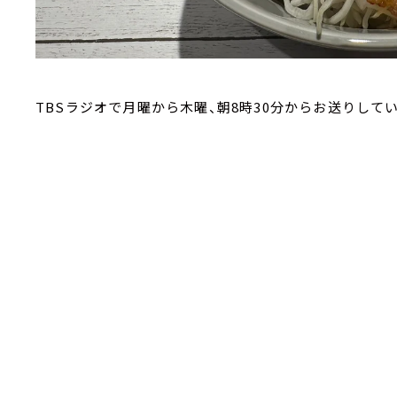
TBSラジオで月曜から木曜、朝8時30分からお送りして
毎週（月）10時25分頃からの「桃屋のかんたんレシピ」
桃屋の商品を使った美味しくて、簡単なレシピをご紹介
5月15日（月）今回のレシピは・・・
にんにく醤油の香ばしさがたまらないスタミナメシ！！『