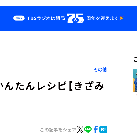
クス
イベント・グッ
ズ
st
YouTube
せ
会社情報
その他
かんたんレシピ【きざみ
この記事をシェア