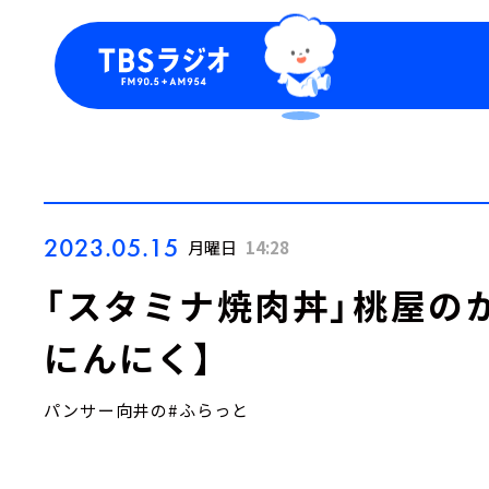
今日の番組表
トピッ
週間番組表
TBS
Podca
お知ら
2023.05.15
月曜日
14:28
「スタミナ焼肉丼」桃屋の
にんにく】
パンサー向井の#ふらっと