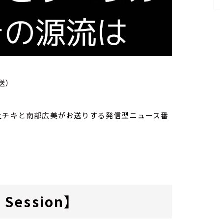
送）
家・荻上チキと南部広美がお送りする発信型ニュース番
Session】