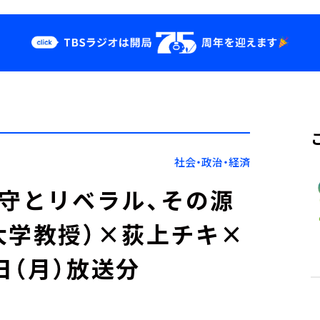
クス
イベント・グッ
ズ
st
YouTube
せ
会社情報
社会・政治・経済
保守とリベラル、その源
大学教授）×荻上チキ×
日（月）放送分