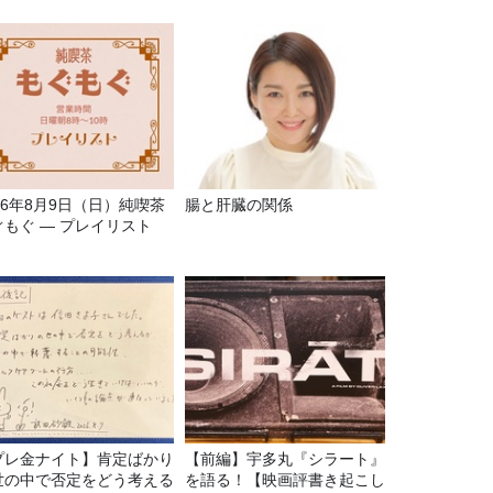
26年8月9日（日）純喫茶
腸と肝臓の関係
ぐもぐ ― プレイリスト
プレ金ナイト】肯定ばかり
【前編】宇多丸『シラート』
世の中で否定をどう考える
を語る！【映画評書き起こし