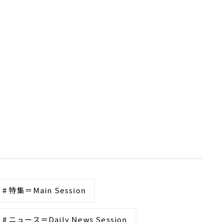
# 特集＝Main Session
# ニュース＝Daily News Session