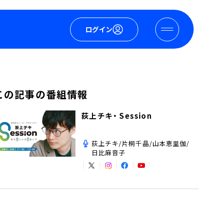
ログイン
この記事の番組情報
荻上チキ・ Session
荻上チキ/片桐千晶/山本恵里伽/
日比麻音子