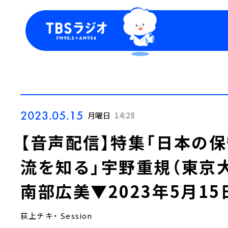
今日の番組表
トピッ
週間番組表
TBS
Podca
お知ら
2023.05.15
月曜日
14:28
【音声配信】特集「日本の
流を知る」宇野重規（東京
南部広美▼2023年5月15
荻上チキ・ Session