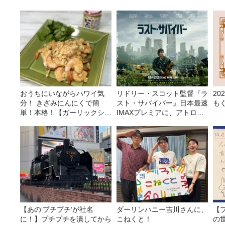
おうちにいながらハワイ気
リドリー・スコット監督『ラ
20
分！ きざみにんにくで簡
スト・サバイバー』日本最速
も
単！本格！【ガーリックシュ
IMAXプレミアに、アトロク
リンプ】 桃屋のかんたんレ
リスナー60名をご招待！
シピ
【あの‘プチプチ‘が社名
ダーリンハニー吉川さんに、
【
に！】プチプチを潰してから
こねくと！
の