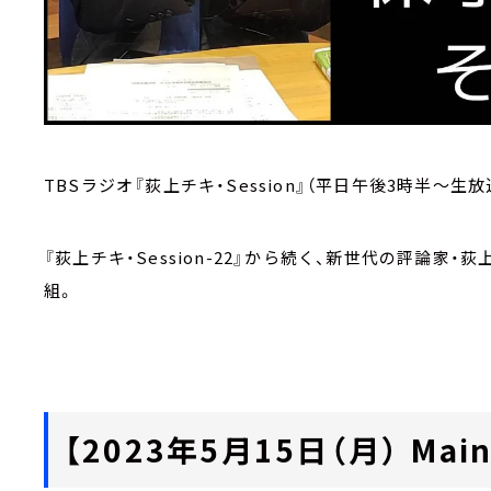
TBSラジオ『荻上チキ・Session』（平日午後3時半～生放
『荻上チキ・Session-22』から続く、新世代の評論
組。
【2023年5月15日（月） Main 