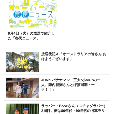
8月4日（火）の放送で紹介し
た「都民ニュース」
放送後記＆「オーストラリアの皆さん お
はようございます」
JUNK バナナマン「三大“小MC”の一
人、陣内智則さんとほぼ同期トー
ク！！」
ラッパー・Boseさん（スチャダラパー）
2周目。夢は80年代・90年代の旧車ラリ