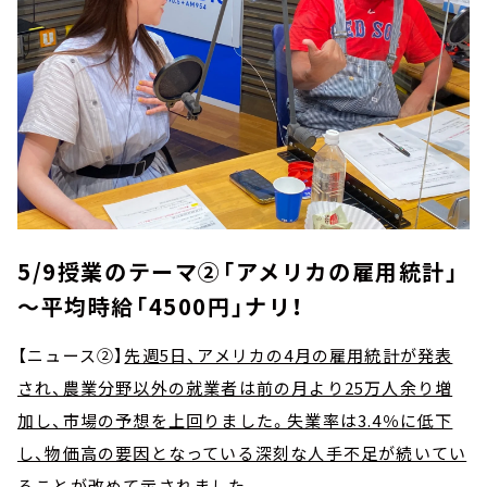
5/9授業のテーマ②「アメリカの雇用統計」
～平均時給「4500円」ナリ！
【ニュース②】
先週5日、アメリカの4月の雇用統計が発表
され、農業分野以外の就業者は前の月より25万人余り増
加し、市場の予想を上回りました。失業率は3.4％に低下
し、物価高の要因となっている深刻な人手不足が続いてい
ることが改めて示されました。