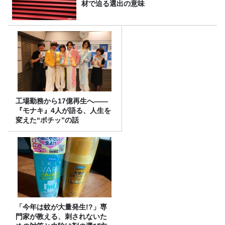
材で迫る選出の意味
工場勤務から17億再生へ——
『モナキ』4人が語る、人生を
変えた“ポチッ”の話
「今年は蚊が大量発生!?」専
門家が教える、刺されないた