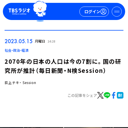
ログイン
マイページ
2023.05.15
月曜日
14:28
新規会員登録
ログイン
社会・政治・経済
2070年の日本の人口は今の7割に。国の研
究所が推計（毎日新聞・N検Session）
荻上チキ・ Session
この記事をシェア
今日の番組表
週間番組表
トピックス
TBS Podcast