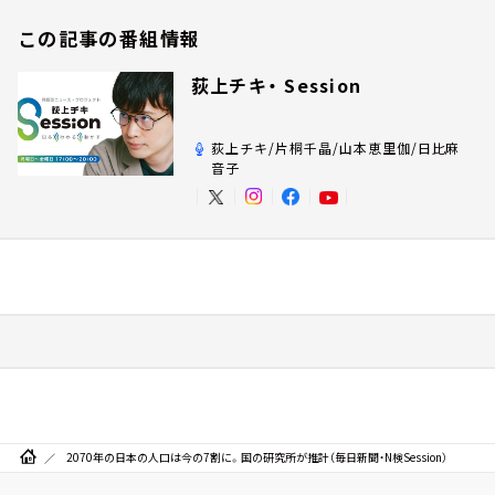
この記事の番組情報
荻上チキ・ Session
荻上チキ/片桐千晶/山本恵里伽/日比麻
音子
2070年の日本の人口は今の7割に。国の研究所が推計（毎日新聞・N検Session）