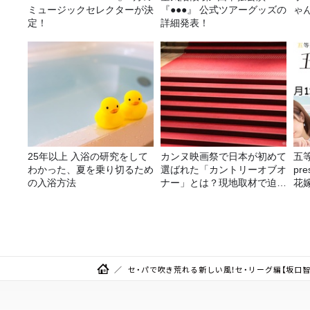
ミュージックセレクターが決
『●●●』 公式ツアーグッズの
ゃ
定！
詳細発表！
25年以上 入浴の研究をして
カンヌ映画祭で日本が初めて
五
わかった、夏を乗り切るため
選ばれた「カントリーオブオ
pr
の入浴方法
ナー」とは？現地取材で迫る
花嫁
選出の意味
決
セ・パで吹き荒れる新しい風！セ・リーグ編【坂口智隆