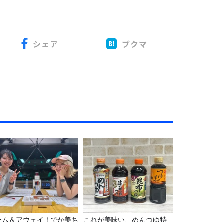
シェア
ブクマ
ーム＆アウェイ！でか美ち
これが美味い、めんつゆ特