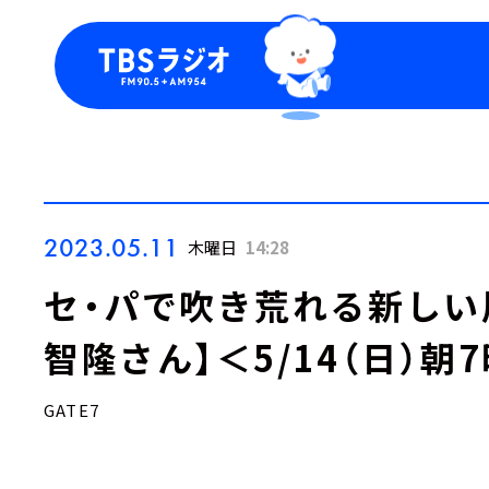
今日の番組表
トピッ
週間番組表
TBS
Podca
お知ら
2023.05.11
木曜日
14:28
セ・パで吹き荒れる新しい
智隆さん】＜5/14（日）朝
GATE7