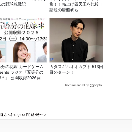
んの野球観戦記
集！！売上げ四天王を比較！
話題の唐船峡も
等分の花嫁 カードゲーム
カタスギルオオカブト 513回
esents ラジオ『五等分の
目のターン！
＊』 公開収録2026開催
定！
Recommended by
さん】＜5/14（日）朝7時～＞