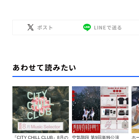
ポスト
LINEで送る
あわせて読みたい
『CITY CHILL CLUB』8月の
空気階段 第9回単独公演
ホ