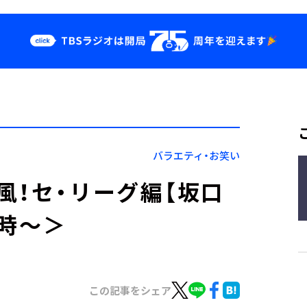
クス
イベント・グッ
ズ
st
YouTube
せ
会社情報
バラエティ・お笑い
風！セ・リーグ編【坂口
7時～＞
この記事をシェア