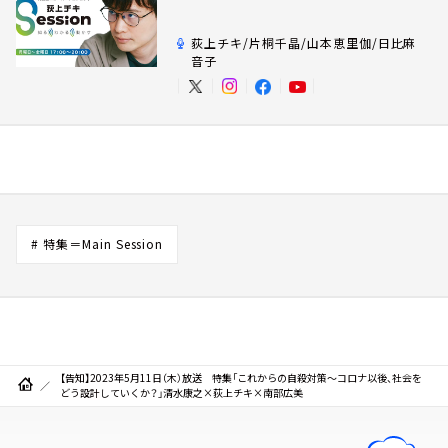
荻上チキ/片桐千晶/山本恵里伽/日比麻
音子
# 特集＝Main Session
【告知】2023年5月11日（木）放送 特集「これからの自殺対策～コロナ以後、社会を
どう設計していくか？」清水康之×荻上チキ×南部広美