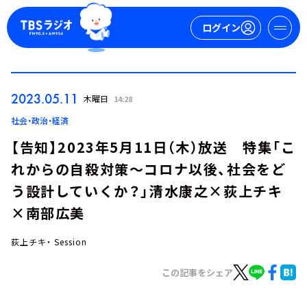
ログイン
マイページ
2023.05.11
木曜日
14:28
新規会員登録
ログイン
社会・政治・経済
【告知】2023年5月11日（木）放送 特集「こ
れからの自殺対策～コロナ以後、社会をど
う設計していくか？」清水康之×荻上チキ
×南部広美
荻上チキ・ Session
今日の番組表
週間番組表
この記事をシェア
トピックス
TBS Podcast