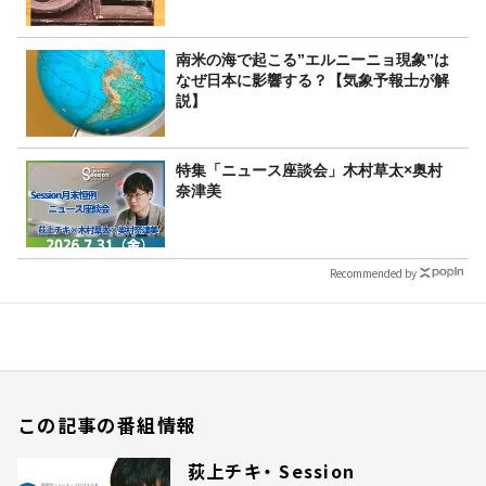
南米の海で起こる”エルニーニョ現象”は
なぜ日本に影響する？【気象予報士が解
説】
特集「ニュース座談会」木村草太×奥村
奈津美
Recommended by
この記事の番組情報
荻上チキ・ Session