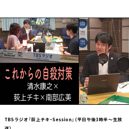
お知らせ
イベント・グッズ
YouTube
会社情報
TBSラジオ『荻上チキ・Session』（平日午後3時半～生放
送）