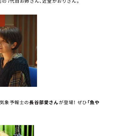
」の7代目お姉さん、近堂かおりさん。
、気象予報士の
長谷部愛さん
が登場！ ぜひ
「魚や