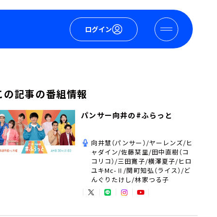
ログイン
この記事の番組情報
パンサー向井の#ふらっと
向井慧（パンサー）/ヤーレンズ/ヒ
ャダイン/佐藤栞里/田中直樹（コ
コリコ）/三田寛子/横澤夏子/ヒロ
ユキMc-Ⅱ/関町知弘（ライス）/ど
んぐりたけし/林家つる子