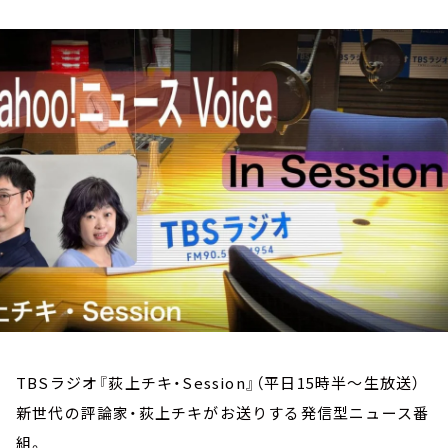
お知らせ
イベント・グッズ
YouTube
会社情報
TBSラジオ『荻上チキ・Session』（平日15時半～生放送）
新世代の評論家・荻上チキがお送りする発信型ニュース番
組。