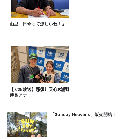
山里「日傘って涼しいね！」
【7/28放送】那須川天心❌浦野
芽良アナ
「Sunday Heavens」販売開始！