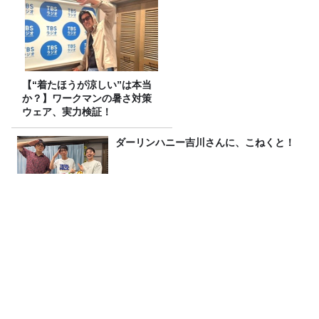
【“着たほうが涼しい”は本当
か？】ワークマンの暑さ対策
ウェア、実力検証！
ダーリンハニー吉川さんに、こねくと！
おすすめPodcast・みうら五郎「もっち
ゅりんと映画ちいかわ 人魚の島のひみ
つ」
美輪明宏さんへの感謝と平和への思いを
つなぐ追悼特別番組『美輪明宏 薔薇色の
日曜日～ごきげんよう、ルンルン～』