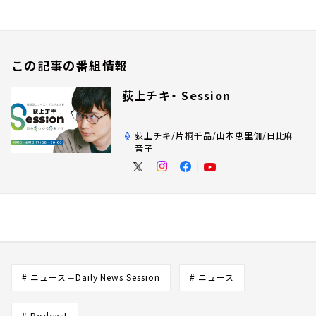
この記事の番組情報
荻上チキ・ Session
荻上チキ/片桐千晶/山本恵里伽/日比麻
音子
# ニュース＝Daily News Session
# ニュース
# Podcast