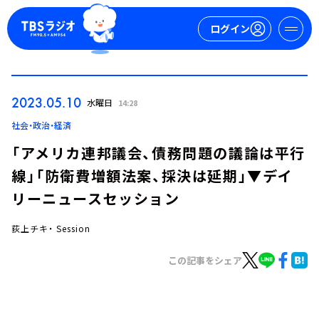
ログイン
マイページ
2023.05.10
水曜日
14:28
新規会員登録
ログイン
社会・政治・経済
「アメリカ連邦議会、債務問題の議論は平行
線」「防衛費増額法案、採決は延期」▼デイ
リーニュースセッション
荻上チキ・ Session
今日の番組表
この記事をシェア
週間番組表
トピックス
TBS Podcast