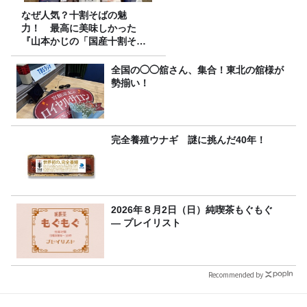
なぜ人気？十割そばの魅
力！ 最高に美味しかった
『山本かじの「国産十割そ
ば」』とは？【十割そば10種
食べ比べ】
全国の◯◯舘さん、集合！東北の舘様が
勢揃い！
完全養殖ウナギ 謎に挑んだ40年！
2026年８月2日（日）純喫茶もぐもぐ
― プレイリスト
Recommended by