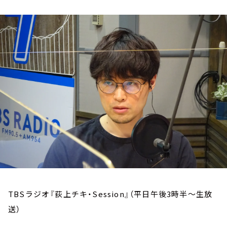
お知らせ
イベント・グッズ
YouTube
会社情報
TBSラジオ『荻上チキ・Session』（平日午後3時半～生放
送）