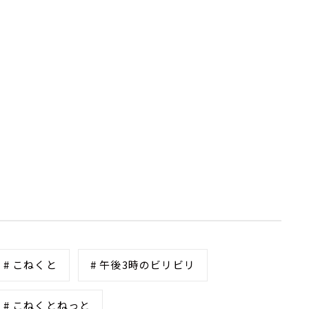
# こねくと
# 午後3時のビリビリ
# こねくとねっと