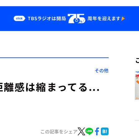
クス
イベント・グッ
ズ
st
YouTube
せ
会社情報
その他
離感は縮まってる...
この記事をシェア