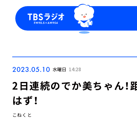
今日の番組表
トピッ
週間番組表
TBS
Podca
お知ら
2023.05.10
水曜日
14:28
2日連続のでか美ちゃん！距
はず！
こねくと