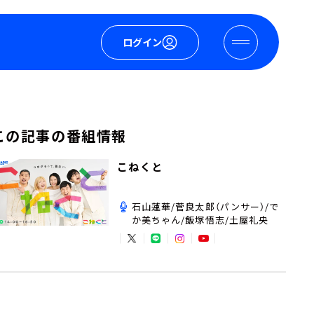
ログイン
この記事の番組情報
こねくと
石山蓮華/菅良太郎（パンサー）/で
か美ちゃん/飯塚悟志/土屋礼央