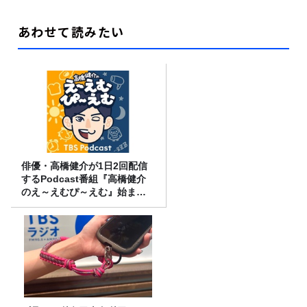
あわせて読みたい
俳優・高橋健介が1日2回配信
するPodcast番組『高橋健介
のえ～えむぴ～えむ』始まり
ます