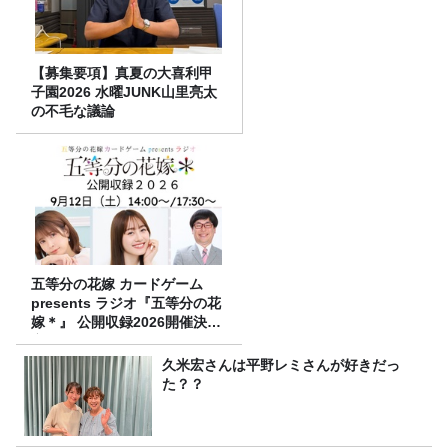
【募集要項】真夏の大喜利甲
子園2026 水曜JUNK山里亮太
の不毛な議論
五等分の花嫁 カードゲーム
presents ラジオ『五等分の花
嫁＊』 公開収録2026開催決
定！
久米宏さんは平野レミさんが好きだっ
た？？