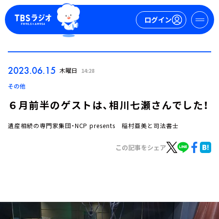
ログイン
マイページ
2023.06.15
木曜日
14:28
新規会員登録
ログイン
その他
６月前半のゲストは、相川七瀬さんでした！
遺産相続の専門家集団・NCP presents 稲村亜美と司法書士
この記事をシェア
今日の番組表
週間番組表
トピックス
TBS Podcast