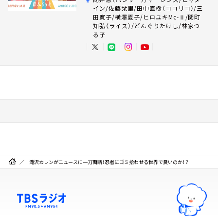
イン/佐藤栞里/田中直樹（ココリコ）/三
田寛子/横澤夏子/ヒロユキMc-Ⅱ/関町
知弘（ライス）/どんぐりたけし/林家つ
る子
滝沢カレンがニュースに一刀両断！忍者にゴミ拾わせる世界で良いのか！？