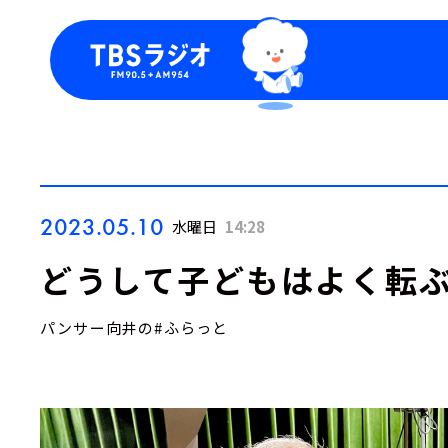
今日の番組表
トピッ
週間番組表
TBS
Podca
お知ら
2023.05.10
水曜日
14:28
どうして子どもはよく転
パンサー向井の#ふらっと