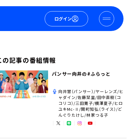
ログイン
この記事の番組情報
パンサー向井の#ふらっと
向井慧（パンサー）/ヤーレンズ/ヒ
ャダイン/佐藤栞里/田中直樹（コ
コリコ）/三田寛子/横澤夏子/ヒロ
ユキMc-Ⅱ/関町知弘（ライス）/ど
んぐりたけし/林家つる子