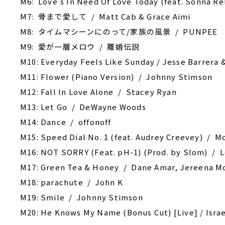
M6: Love's In Need Of Love Today (feat. Sonna Rel
M7: 骨まで愛して / Matt Cab & Grace Aimi
M8: タイムマシーンにのって/家族の風景 / PUNPEE
M9: 愛が一層メロウ / 離婚伝説
M10: Everyday Feels Like Sunday / Jesse Barrera 
M11: Flower (Piano Version) / Johnny Stimson
M12: Fall In Love Alone / Stacey Ryan
M13: Let Go / DeWayne Woods
M14: Dance / offonoff
M15: Speed Dial No. 1 (feat. Audrey Creevey) / ‎
M16: NOT SORRY (Feat. pH-1) (Prod. by Slom) / L
M17: Green Tea & Honey / Dane Amar, Jereena 
M18: parachute / John K
M19: Smile / Johnny Stimson
M20: He Knows My Name (Bonus Cut) [Live] / Isra