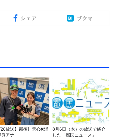
シェア
ブクマ
7/28放送】那須川天心❌浦
8月6日（木）の放送で紹介
芽良アナ
した「都民ニュース」