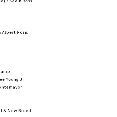
e) / Kevin Ross
& Albert Posis
Mcamp
ee Young Ji
Montemayor
el & New Breed