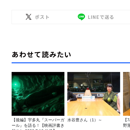
ポスト
LINEで送る
あわせて読みたい
【後編】宇多丸『スーパーガ
水谷豊さん（1）～
【
ール』を語る！【映画評書き
野