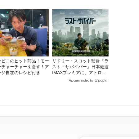
ンビニのヒット商品！モー
リドリー・スコット監督『ラ
ーチャーチャーを食す！ア
スト・サバイバー』日本最速
ンジ自在のレシピ付き
IMAXプレミアに、アトロク
リスナー60名をご招待！
Recommended by