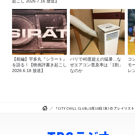
起こし 2026.7.16 放送】
【前編】宇多丸『シラート』
パリで40度超えの猛暑…な
コ
を語る！【映画評書き起こし
ぜエアコン普及率は「1割」
モ
2026.6.18 放送】
なのか
レ
「CITY CHILL CLUB」5月10日（水）のプレイリスト