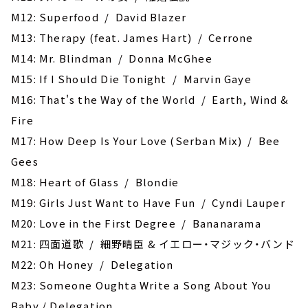
M12: Superfood / David Blazer
M13: Therapy (feat. James Hart) / Cerrone
M14: Mr. Blindman / Donna McGhee
M15: If I Should Die Tonight / Marvin Gaye
M16: That's the Way of the World / Earth, Wind &
Fire
M17: How Deep Is Your Love (Serban Mix) / Bee
Gees
M18: Heart of Glass / Blondie
M19: Girls Just Want to Have Fun / Cyndi Lauper
M20: Love in the First Degree / Bananarama
M21: 四面道歌 / 細野晴臣 & イエロー・マジック・バンド
M22: Oh Honey / Delegation
M23: Someone Oughta Write a Song About You
Baby / Delegation