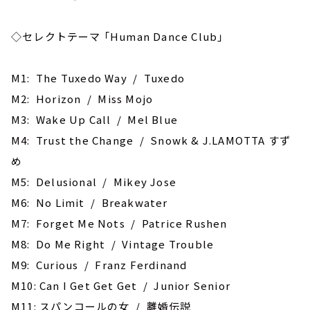
◇セレクトテーマ 「Human Dance Club」
M1: The Tuxedo Way / Tuxedo
M2: Horizon / ‎Miss Mojo
M3: Wake Up Call / Mel Blue
M4: Trust the Change / Snowk & J.LAMOTTA すず
め
M5: Delusional / Mikey Jose
M6: No Limit / Breakwater
M7: Forget Me Nots / Patrice Rushen
M8: Do Me Right / Vintage Trouble
M9: Curious / Franz Ferdinand
M10: Can I Get Get Get / Junior Senior
M11: スパンコールの女 / 離婚伝説