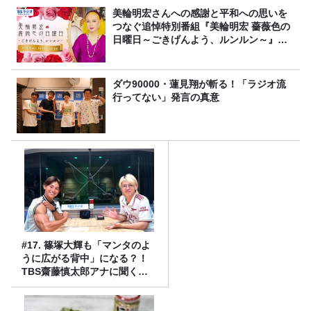
美輪明宏さんへの感謝と平和への思いを
つなぐ追悼特別番組『美輪明宏 薔薇色の
日曜日～ごきげんよう、ルンルン～』
8/9（日）16時放送
ダウ90000・蓮見翔が斬る！「ラジオ流
行ってない」発言の真意
#17. 篠塚大輝も「マンタのよ
うに広がる背中」になる？！
TBS齋藤慎太郎アナに聞くメ
ンズフィジークの魅力！！