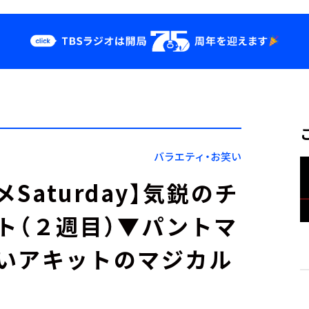
クス
イベント・グッ
ズ
st
YouTube
せ
会社情報
バラエティ・お笑い
Saturday】気鋭のチ
ト（２週目）▼パントマ
いアキットのマジカル