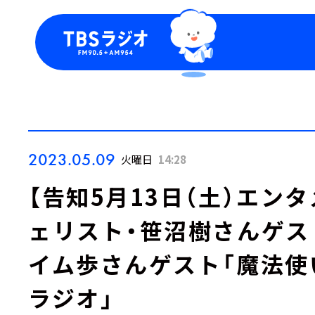
今日の番組表
トピッ
週間番組表
TBS
Podca
お知ら
2023.05.09
火曜日
14:28
【告知5月13日（土）エンタメ
ェリスト・笹沼樹さんゲス
イム歩さんゲスト「魔法使
ラジオ」