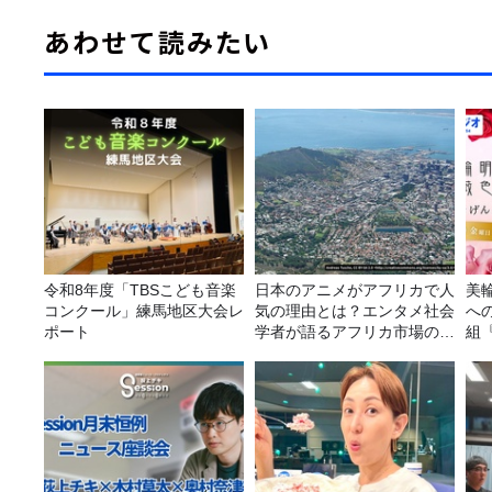
あわせて読みたい
令和8年度「TBSこども音楽
日本のアニメがアフリカで人
美
コンクール」練馬地区大会レ
気の理由とは？エンタメ社会
へ
ポート
学者が語るアフリカ市場のリ
組
アル
日
～』