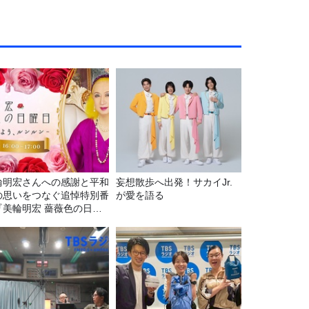
輪明宏さんへの感謝と平和
妄想散歩へ出発！サカイJr.
の思いをつなぐ追悼特別番
が愛を語る
『美輪明宏 薔薇色の日曜
～ごきげんよう、ルンルン
8/9（日）16時放送