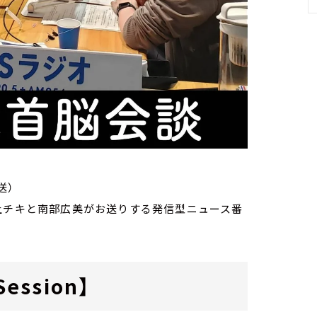
送）
家・荻上チキと南部広美がお送りする発信型ニュース番
ession】