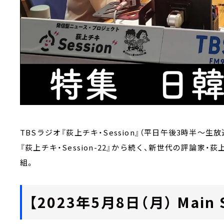
TBSラジオ『荻上チキ・Session』（平日午後3時半～生放
『荻上チキ・Session-22』から続く、新世代の評論
組。
【2023年5月8日（月） Main S