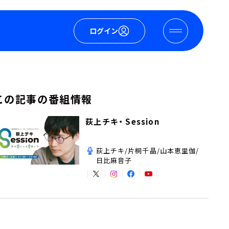
ログイン
この記事の番組情報
荻上チキ・ Session
荻上チキ/片桐千晶/山本恵里伽/
日比麻音子