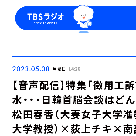
今日の番組表
トピッ
週間番組表
TBS
Podca
お知ら
2023.05.08
月曜日
14:28
【音声配信】特集「徴用工
水・・・日韓首脳会談はど
松田春香（大妻女子大学准
大学教授）×荻上チキ×南部