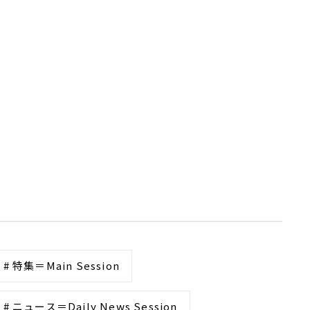
# 特集＝Main Session
# ニュース＝Daily News Session