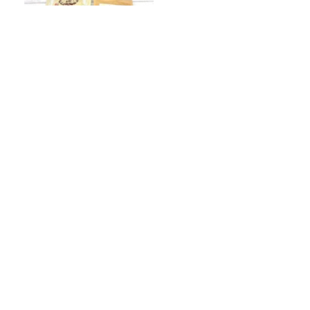
【ちょっぴり贅沢したいとき
に】『はだか麦茶』、飲み比
べ！
2026年８月2日（日）純喫茶もぐもぐ
― プレイリスト
きしたかの高野のキラーフレーズ「ビッ
グサンダー喝！！」Ｔシャツ新作が発売
決定！
ダウ90000・蓮見翔が斬る！「ラジオ流
行ってない」発言の真意
Recommended by