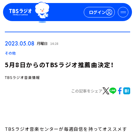
ログイン
マイページ
2023.05.08
月曜日
14:28
新規会員登録
ログイン
その他
5月8日からのTBSラジオ推薦曲決定！
TBSラジオ音楽情報
この記事をシェア
今日の番組表
週間番組表
トピックス
TBSラジオ音楽センターが毎週自信を持ってオススメす
TBS Podcast