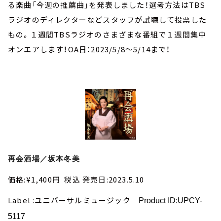
お知らせ
る楽曲「今週の推薦曲」を発表しました！選考方法はTBS
イベント・グッズ
ラジオのディレクターなどスタッフが試聴して投票した
YouTube
もの。１週間TBSラジオのさまざまな番組で１週間集中
会社情報
オンエアします！OA日：2023/5/8～5/14まで！
再会酒場／坂本冬美
価格:¥1,400円 税込 発売日:2023.5.10
Label :ユニバーサルミュージック
Product ID:UPCY-
5117