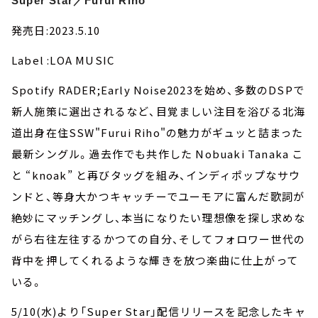
Super Star／Furui Riho
発売日:2023.5.10
Label :LOA MUSIC
Spotify RADER;Early Noise2023を始め、多数のDSPで
新人施策に選出されるなど、目覚ましい注目を浴びる北海
道出身在住SSW"Furui Riho"の魅力がギュッと詰まった
最新シングル。過去作でも共作した Nobuaki Tanaka こ
と “knoak” と再びタッグを組み、インディポップなサウ
ンドと、等身大かつキャッチーでユーモアに富んだ歌詞が
絶妙にマッチングし、本当になりたい理想像を探し求めな
がら右往左往するかつての自分、そしてフォロワー世代の
背中を押してくれるような輝きを放つ楽曲に仕上がって
いる。
5/10(水)より「Super Star」配信リリースを記念したキャ