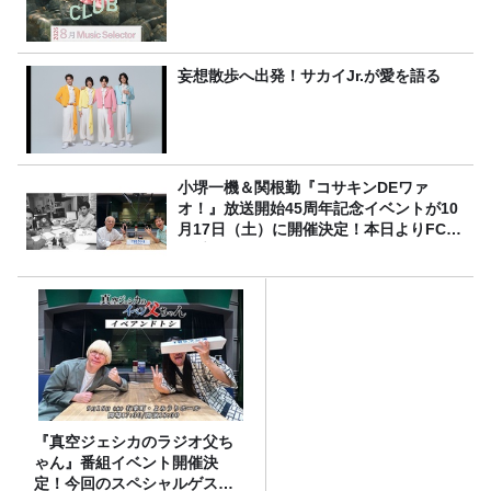
妄想散歩へ出発！サカイJr.が愛を語る
小堺一機＆関根勤『コサキンDEワァ
オ！』放送開始45周年記念イベントが10
月17日（土）に開催決定！本日よりFC先
行受付スタート！
『真空ジェシカのラジオ父ち
ゃん』番組イベント開催決
定！今回のスペシャルゲスト