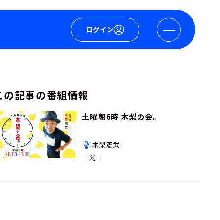
ログイン
この記事の番組情報
土曜朝6時 木梨の会。
木梨憲武