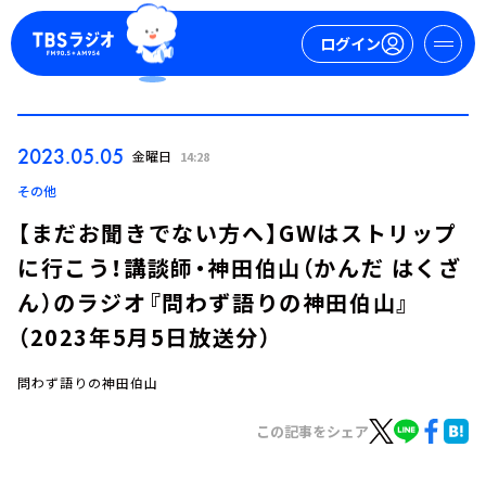
ログイン
マイページ
2023.05.05
金曜日
14:28
新規会員登録
ログイン
その他
【まだお聞きでない方へ】GWはストリップ
に行こう！講談師・神田伯山（かんだ はくざ
ん）のラジオ『問わず語りの神田伯山』
（2023年5月5日放送分）
問わず語りの神田伯山
今日の番組表
週間番組表
この記事をシェア
トピックス
TBS Podcast