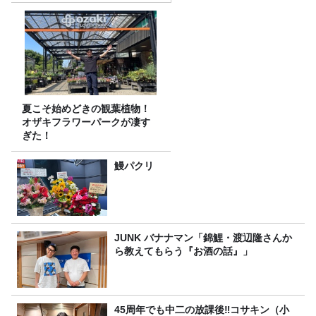
夏こそ始めどきの観葉植物！
オザキフラワーパークが凄す
ぎた！
鰻パクリ
JUNK バナナマン「錦鯉・渡辺隆さんか
ら教えてもらう『お酒の話』」
45周年でも中二の放課後‼コサキン（小