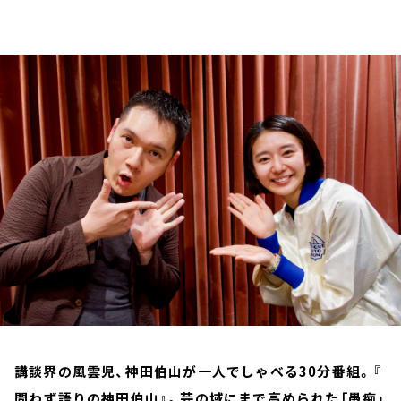
お知らせ
イベント・グッズ
YouTube
会社情報
講談界の風雲児、神田伯山が一人でしゃべる30分番組。『
問わず語りの神田伯山』。芸の域にまで高められた「愚痴」