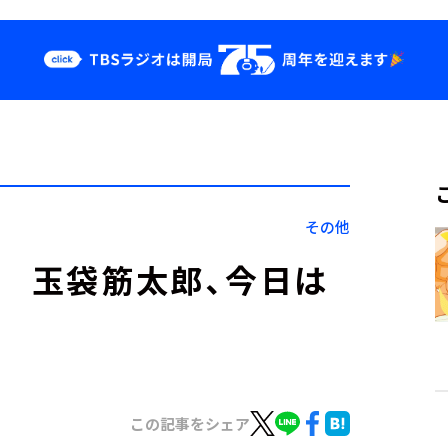
クス
イベント・グッ
ズ
st
YouTube
せ
会社情報
その他
！ 玉袋筋太郎、今日は
この記事をシェア