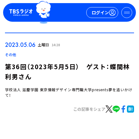
ログイン
マイページ
2023.05.06
土曜日
14:28
新規会員登録
ログイン
その他
第36回（2023年5月5日） ゲスト：蝶間林
利男さん
学校法人 滋慶学園 東京情報デザイン専門職大学presents夢を追いかけ
て！
この記事をシェア
今日の番組表
週間番組表
トピックス
TBS Podcast