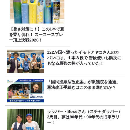
【暑さ対策に！】この1本で夏
を乗り切れ！ スースースプレ
ー頂上決戦2026！
122か国へ渡ったイモトアヤコさんのカ
バンには、１本３役で 普段使いも防災に
もなる最強の棒が入っていた！
「国民投票法改正案」が衆議院を通過。
憲法改正手続きはこのまま進むのか？
ラッパー・Boseさん（スチャダラパー）
2周目。夢は80年代・90年代の旧車ラリ
ー！