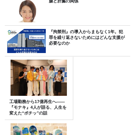
腸と肝臓の関係
『拘禁刑』の導入からまもなく1年。犯
罪を繰り返さないためにはどんな支援が
必要なのか
工場勤務から17億再生へ——
『モナキ』4人が語る、人生を
変えた“ポチッ”の話