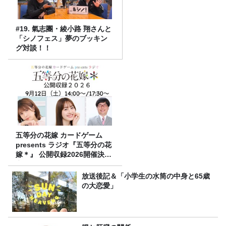
#19. 氣志團・綾小路 翔さんと
「シノフェス」夢のブッキン
グ対談！！
五等分の花嫁 カードゲーム
presents ラジオ『五等分の花
嫁＊』 公開収録2026開催決
定！
放送後記＆「小学生の水筒の中身と65歳
の大恋愛」