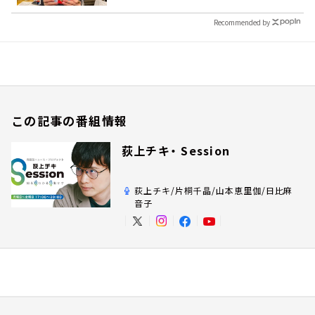
Recommended by
この記事の番組情報
荻上チキ・ Session
荻上チキ/片桐千晶/山本恵里伽/日比麻
音子