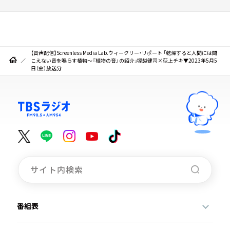
【音声配信】Screenless Media Lab.ウィークリー・リポート 「乾燥すると人間には聞
こえない音を鳴らす植物～『植物の音』の紹介」塚越健司×荻上チキ▼2023年5月5
日（金）放送分
番組表