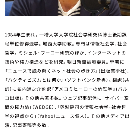
1984年生まれ。一橋大学大学院社会学研究科博士後期課
程単位修得退学。城西大学助教。専門は情報社会学、社会
哲学。ミシェル・フーコー研究のほか、インターネットの
技術や権力構造などを研究。朝日新聞論壇委員。単著に
『ニュースで読み解くネット社会の歩き方』(出版芸術社)、
『ハクティビズムとは何か』（ソフトバンク新書）。翻訳（共
訳）に堀内進之介監訳『アメコミヒーローの倫理学』(パル
コ出版)。その他共著多数。ウェブ記事配信に「サイバー空
間の権力論」（WEDGE）、「塚越健司の情報社会学・社会哲
学の視点から」（Yahoo!ニュース個人）。その他メディア出
演、記事寄稿等多数。