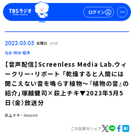
ログイン
マイページ
2023.05.05
金曜日
14:28
新規会員登録
ログイン
社会・政治・経済
【音声配信】Screenless Media Lab.ウィ
ークリー・リポート 「乾燥すると人間には
聞こえない音を鳴らす植物～『植物の音』の
紹介」塚越健司×荻上チキ▼2023年5月5
日（金）放送分
今日の番組表
週間番組表
荻上チキ・ Session
トピックス
この記事をシェア
TBS Podcast