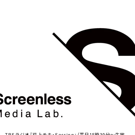
お知らせ
イベント・グッズ
YouTube
会社情報
TBSラジオ『荻上チキ・Session』（平日15時30分～生放