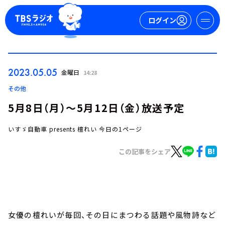
ログイン
マイページ
2023.05.05
金曜日
14:28
新規会員登録
ログイン
その他
5月8日（月）～5月12日（金）放送予定
いすゞ自動車 presents 檀れい 今日の1ページ
この記事をシェア
今日の番組表
週間番組表
トピックス
女優の檀れいが毎回、その日にまつわる話題や風物詩など
TBS Podcast