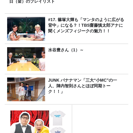
日（金）のプレイリスト
#17. 篠塚大輝も「マンタのように広がる
背中」になる？！TBS齋藤慎太郎アナに
聞くメンズフィジークの魅力！！
水谷豊さん（1）～
JUNK バナナマン「三大“小MC”の一
人、陣内智則さんとほぼ同期トー
ク！！」