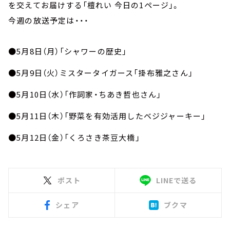
お知らせ
を交えてお届けする「檀れい 今日の1ページ」。
イベント・グッズ
今週の放送予定は・・・
YouTube
会社情報
●5月8日（月）「シャワーの歴史」
●5月9日（火）ミスタータイガース「掛布雅之さん」
●5月10日（水）「作詞家・ちあき哲也さん」
●5月11日（木）「野菜を有効活用したベジジャーキー」
●5月12日（金）「くろさき茶豆大橋」
ポスト
LINEで送る
シェア
ブクマ