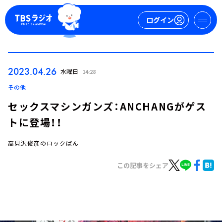
ログイン
マイページ
2023.04.26
水曜日
14:28
新規会員登録
ログイン
その他
セックスマシンガンズ：ANCHANGがゲス
トに登場！！
高見沢俊彦のロックばん
この記事をシェア
今日の番組表
週間番組表
トピックス
TBS Podcast