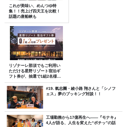
これが美味い、めんつゆ特
集！！売上げ四天王を比較！
話題の唐船峡も
リゾナーレ那須でもご利用い
ただける星野リゾート宿泊ギ
フト券が、抽選で1組2名様に
プレゼント！
#19. 氣志團・綾小路 翔さんと「シノフ
ェス」夢のブッキング対談！！
工場勤務から17億再生へ——『モナキ』
4人が語る、人生を変えた“ポチッ”の話