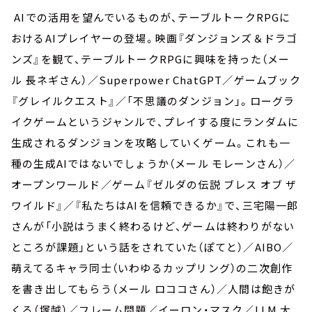
AIでの活用を望んでいるものが、テーブルトークRPGに
おけるAIプレイヤーの登場。映画『ダンジョンズ＆ドラゴ
ンズ』を観て、テーブルトークRPGに興味を持った（メー
ル 長ネギさん）／Superpower ChatGPT／ゲームブック
『グレイルクエスト』／「不思議のダンジョン」。ローグラ
イクゲームというジャンルで、プレイする度にランダムに
生成されるダンジョンを攻略していくゲーム。これも一
種の生成AIではないでしょうか（メール モレーンさん）／
オープンワールド／ゲーム『ゼルダの伝説 ブレス オブ ザ
ワイルド』／『私たちはAIを信頼できるか』で、三宅陽一郎
さんが「小説はうまく終わるけど、ゲームは終わりがない
ところが課題」という話をされていた（ぽてと）／AIBO／
萌えてるキャラ同士（いわゆるカップリング）の二次創作
を書き出してもらう（メール ロココさん）／人間は飽きが
くる（塚越）／フレーム問題／イーロン・マスク／LLM 大