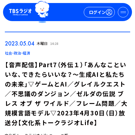
ログイン
マイページ
2023.05.04
木曜日
14:28
新規会員登録
ログイン
社会・政治・経済
【音声配信】Part7（外伝１）「あんなことい
いな、できたらいいな？～生成AIと私たち
の未来」▽ゲームとAI／グレイルクエスト
／不思議のダンジョン／ゼルダの伝説 ブ
レス オブ ザ ワイルド／フレーム問題／大
今日の番組表
規模言語モデル▽2023年4月30日（日）放
週間番組表
送分【文化系トークラジオLife】
トピックス
TBS Podcast