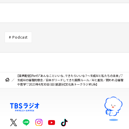
# Podcast
【音声配信】Part5「あんなこといいな、できたらいいな？～生成AIと私たちの未来」▽
生成AIの倫理的懸念／日本がリードしてきた国際ルール／AIと差別／問われる倫理
や哲学▽2023年4月30日（日）放送分【文化系トークラジオLife】