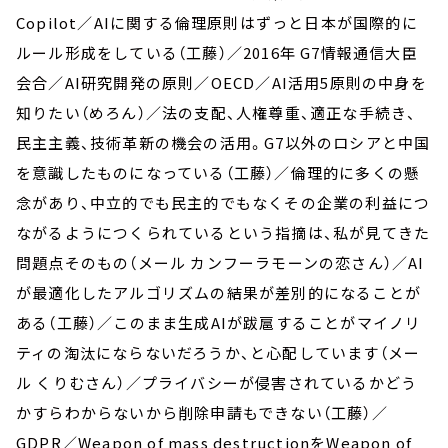
Copilot／AIに関する倫理原則はずっと日本が国際的に
ルール形成をしている（工藤）／2016年 G7情報通信大臣
会合／AI研究開発の原則／OECD／AI活用5原則の中身を
知りたい（めろん）／法の支配、人権尊重、適正な手続き、
民主主義、技術革新の機会の活用。G7以外のロシアと中国
を意識したものになっている（工藤）／倫理的に多くの懸
念があり、中立的でも民主的でもなくその企業の利益につ
ながるようにつくられているという指摘は、私が見てきた
問題点そのもの（メール カンフーラモーンの恋さん）／AI
が最適化したアルゴリズムの結果が差別的になることが
ある（工藤）／このまま生成AIが跋扈することがマイノリ
ティの淘汰にならないだろうか、と心配しています（メー
ル くりむさん）／プライバシーが侵害されているかどう
かすらわからないから削除申請もできない（工藤）／
GDPR／Weapon of mass destructionをWeapon of