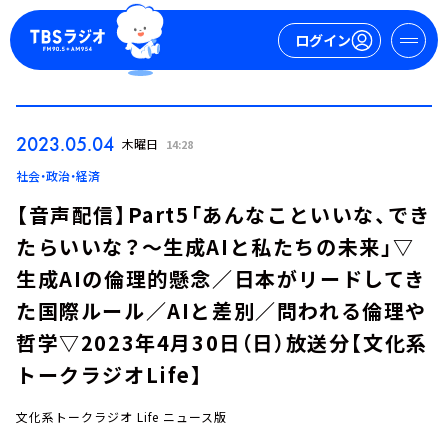
ログイン
マイページ
2023.05.04
木曜日
14:28
新規会員登録
ログイン
社会・政治・経済
【音声配信】Part5「あんなこといいな、でき
たらいいな？～生成AIと私たちの未来」▽
生成AIの倫理的懸念／日本がリードしてき
た国際ルール／AIと差別／問われる倫理や
哲学▽2023年4月30日（日）放送分【文化系
今日の番組表
トークラジオLife】
週間番組表
トピックス
文化系トークラジオ Life ニュース版
TBS Podcast