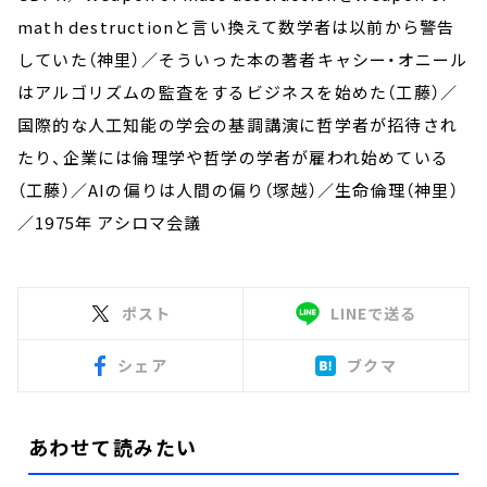
math destructionと言い換えて数学者は以前から警告
していた（神里）／そういった本の著者キャシー・オニール
はアルゴリズムの監査をするビジネスを始めた（工藤）／
国際的な人工知能の学会の基調講演に哲学者が招待され
たり、企業には倫理学や哲学の学者が雇われ始めている
（工藤）／AIの偏りは人間の偏り（塚越）／生命倫理（神里）
／1975年 アシロマ会議
ポスト
LINEで送る
シェア
ブクマ
あわせて読みたい