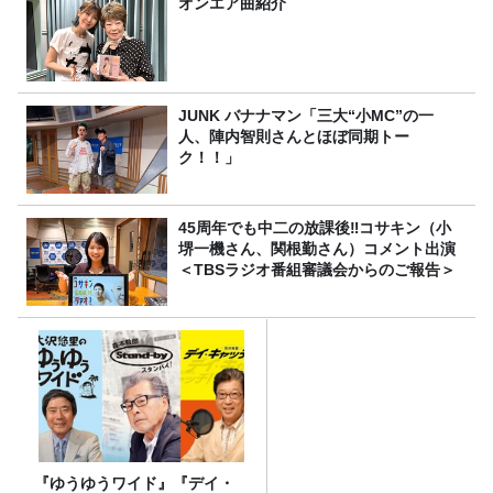
オンエア曲紹介
JUNK バナナマン「三大“小MC”の一
人、陣内智則さんとほぼ同期トー
ク！！」
45周年でも中二の放課後‼コサキン（小
堺一機さん、関根勤さん）コメント出演
＜TBSラジオ番組審議会からのご報告＞
『ゆうゆうワイド』『デイ・