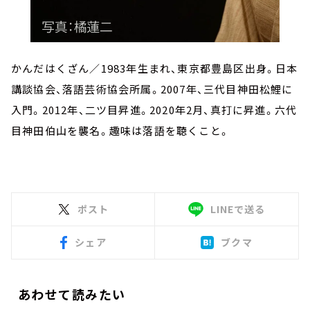
かんだはくざん／1983年生まれ、東京都豊島区出身。日本
講談協会、落語芸術協会所属。2007年、三代目神田松鯉に
入門。2012年、二ツ目昇進。2020年2月、真打に昇進。六代
目神田伯山を襲名。趣味は落語を聴くこと。
ポスト
LINEで送る
シェア
ブクマ
あわせて読みたい