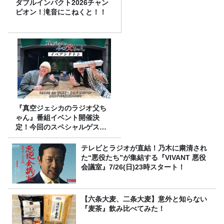
ダブルインパクト2026チャン
ピオン！滝音にこねくと！！
『真空ジェシカのラジオ父ち
ゃん』番組イベント開催決
定！今回のスペシャルゲスト
は、タカアンドトシ！
テレビとラジオが直結！乃木に粛清され
た“悪役たち”が集結する『VIVANT 悪役
会議室』7/26(日)23時スタート！
【六条大麦、二条大麦】意外と知らない
『麦茶』飲み比べてみた！