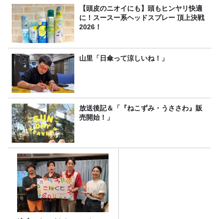
【頭皮のニオイにも】頭もヒンヤリ快適
に！スースー系ヘッドスプレー 頂上決戦
2026！
山里「日傘って涼しいね！」
放送後記＆「『ねこずみ・うささわ』販
売開始！」