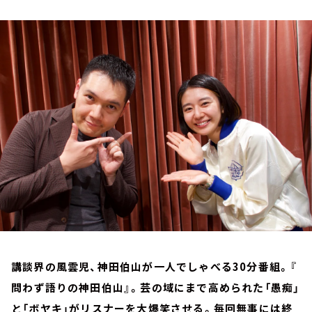
お知らせ
イベント・グッズ
YouTube
会社情報
講談界の風雲児、神田伯山が一人でしゃべる30分番組。『
問わず語りの神田伯山』。芸の域にまで高められた「愚痴」
と「ボヤキ」がリスナーを大爆笑させる。毎回無事には終