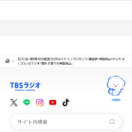
【5/5（金）夜9時30分放送！】GWはストリップに行こう！講談師・神田伯山（かんだ は
くざん）のラジオ『問わず語りの神田伯山』