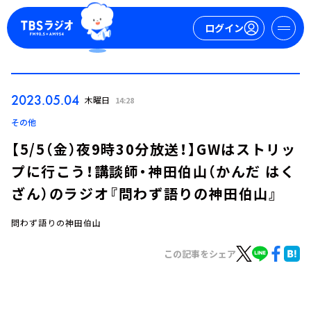
ログイン
マイページ
2023.05.04
木曜日
14:28
新規会員登録
ログイン
その他
【5/5（金）夜9時30分放送！】GWはストリッ
プに行こう！講談師・神田伯山（かんだ はく
ざん）のラジオ『問わず語りの神田伯山』
問わず語りの神田伯山
今日の番組表
この記事をシェア
週間番組表
トピックス
TBS Podcast