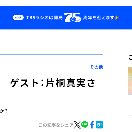
クス
イベント・グッ
ズ
st
YouTube
せ
会社情報
その他
日） ゲスト：片桐真実さ
すか？
この記事をシェア