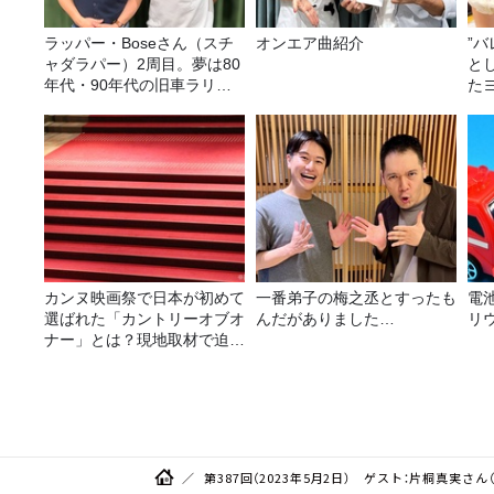
ラッパー・Boseさん（スチ
オンエア曲紹介
”
ャダラパー）2周目。夢は80
と
年代・90年代の旧車ラリ
た
ー！
み
カンヌ映画祭で日本が初めて
一番弟子の梅之丞とすったも
電
選ばれた「カントリーオブオ
んだがありました…
リ
ナー」とは？現地取材で迫る
選出の意味
第387回（2023年5月2日） ゲスト：片桐真実さ