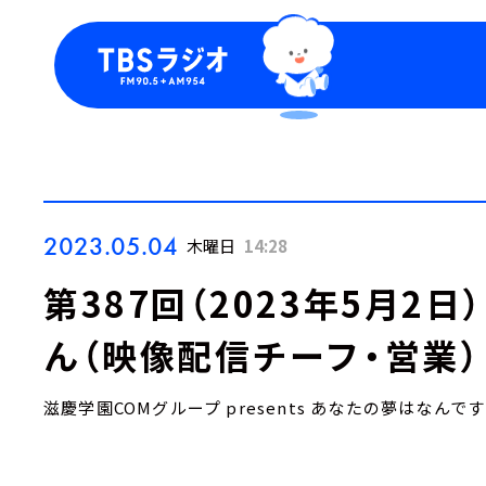
今日の番組表
トピッ
週間番組表
TBS
Podca
お知ら
2023.05.04
木曜日
14:28
第387回（2023年5月2
ん（映像配信チーフ・営業）
滋慶学園COMグループ presents あなたの夢はなんで