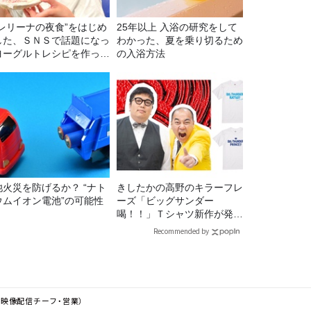
バレリーナの夜食”をはじめ
25年以上 入浴の研究をして
した、ＳＮＳで話題になっ
わかった、夏を乗り切るため
ヨーグルトレシピを作って
の入浴方法
た！
池火災を防げるか？ “ナト
きしたかの高野のキラーフレ
ウムイオン電池”の可能性
ーズ「ビッグサンダー
喝！！」Ｔシャツ新作が発売
決定！
Recommended by
ん（映像配信チーフ・営業）