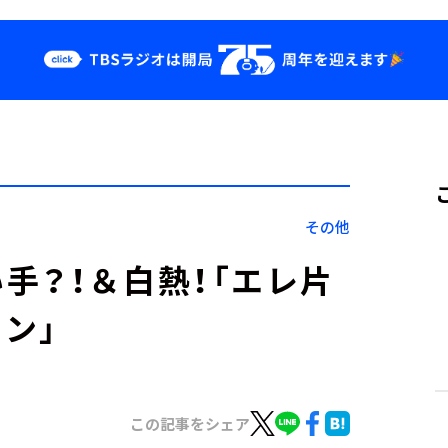
クス
イベント・グッ
ズ
st
YouTube
せ
会社情報
その他
手？！＆白熱！「エレ片
ン」
この記事をシェア