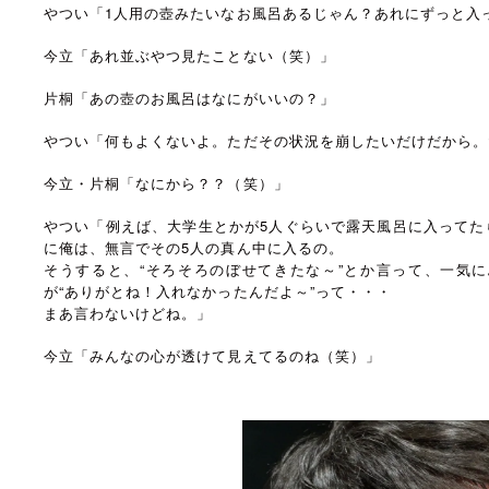
やつい「1人用の壺みたいなお風呂あるじゃん？あれにずっと入
今立「あれ並ぶやつ見たことない（笑）」
片桐「あの壺のお風呂はなにがいいの？」
やつい「何もよくないよ。ただその状況を崩したいだけだから。
今立・片桐「なにから？？（笑）」
やつい「例えば、大学生とかが5人ぐらいで露天風呂に入ってた
に俺は、無言でその5人の真ん中に入るの。
そうすると、“そろそろのぼせてきたな～”とか言って、一気
が“ありがとね！入れなかったんだよ～”って・・・
まあ言わないけどね。」
今立「みんなの心が透けて見えてるのね（笑）」