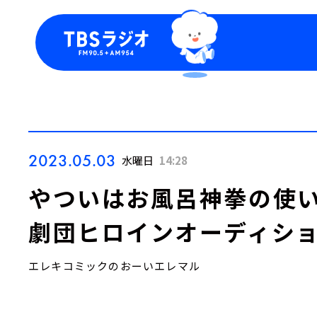
今日の番組表
トピッ
週間番組表
TBS
Podca
お知ら
2023.05.03
水曜日
14:28
やついはお風呂神拳の使い
劇団ヒロインオーディショ
エレキコミックのおーいエレマル