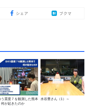
シェア
ブクマ
のう震度７を観測した熊本
水谷豊さん（1）～
、何が起きたのか