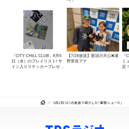
べ！
「CITY CHILL CLUB」8月5
【7/28放送】那須川天心❌浦
『C
日（水）のプレイリスト/ サ
野芽良アナ
ミ
イン入りステッカープレゼン
定
ト有り
5月2日（火）の放送で紹介した「都民ニュース」