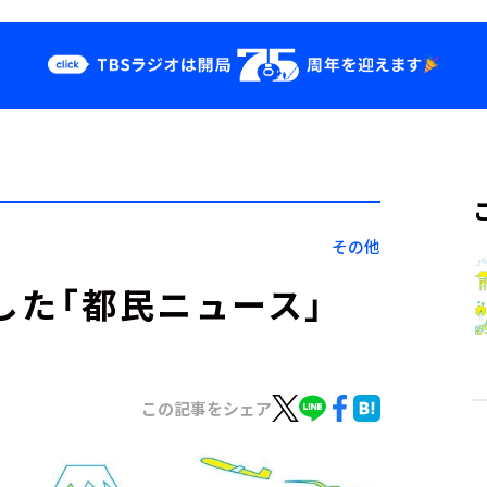
クス
イベント・グッ
ズ
st
YouTube
せ
会社情報
その他
した「都民ニュース」
この記事をシェア