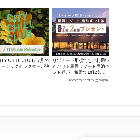
ITY CHILL CLUB』7月の
リゾナーレ那須でもご利用い
ュージックセレクターが決
ただける星野リゾート宿泊ギ
！
フト券が、抽選で1組2名様
にプレゼント！
Recommended by