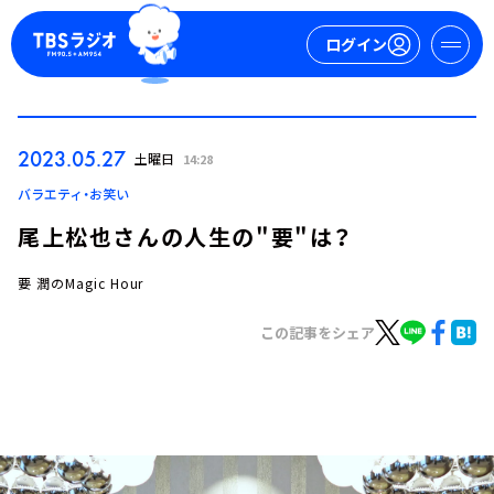
ログイン
マイページ
2023.05.27
土曜日
14:28
新規会員登録
ログイン
バラエティ・お笑い
尾上松也さんの人生の"要"は？
要 潤のMagic Hour
この記事をシェア
今日の番組表
週間番組表
トピックス
TBS Podcast