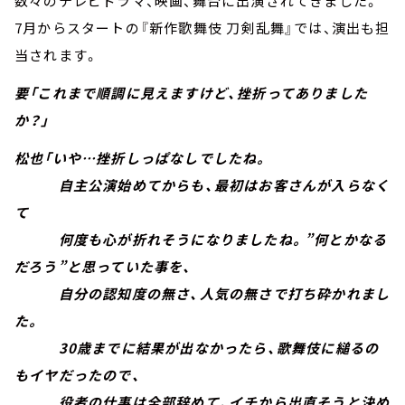
数々のテレビドラマ、映画、舞台に出演されてきました。
7月からスタートの『新作歌舞伎 刀剣乱舞』では、演出も担
当されます。
要「これまで順調に見えますけど、挫折ってありました
か？」
松也「いや…挫折しっぱなしでしたね。
自主公演始めてからも、最初はお客さんが入らなく
て
何度も心が折れそうになりましたね。”何とかなる
だろう”と思っていた事を、
自分の認知度の無さ、人気の無さで打ち砕かれまし
た。
30歳までに結果が出なかったら、歌舞伎に縋るの
もイヤだったので、
役者の仕事は全部辞めて、イチから出直そうと決め