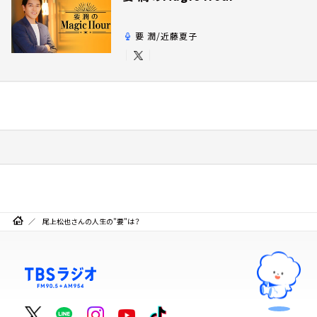
要 潤/近藤夏子
尾上松也さんの人生の"要"は？