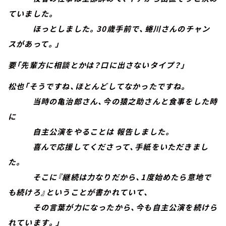
ていました。
ほっとしました。30歳手前で、蜷川さんのチャン
スがあって。」
要「先輩方に相談とかは？口に出さないタイプ？」
松也「そうですね、ほとんどしてなかったですね。
当時の亀治郎さん、今の猿之助さんと食事をした時
に
自主公演をやることは 報告しました。
喜んで応援してくださって、手紙をいただきまし
た。
そこに『継続は力なりだから、1度始めたら意地で
も続けろ』ということが書かれていて、
その言葉が力になったから、今も自主公演を続けら
れています。」