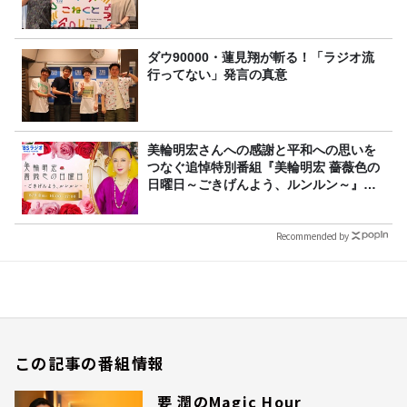
ダウ90000・蓮見翔が斬る！「ラジオ流
行ってない」発言の真意
美輪明宏さんへの感謝と平和への思いを
つなぐ追悼特別番組『美輪明宏 薔薇色の
日曜日～ごきげんよう、ルンルン～』
8/9（日）16時放送
Recommended by
この記事の番組情報
要 潤のMagic Hour