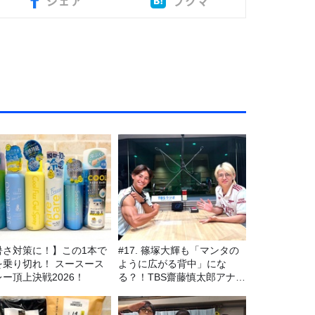
シェア
ブクマ
暑さ対策に！】この1本で
#17. 篠塚大輝も「マンタの
を乗り切れ！ スースース
ように広がる背中」にな
レー頂上決戦2026！
る？！TBS齋藤慎太郎アナに
聞くメンズフィジークの魅
力！！