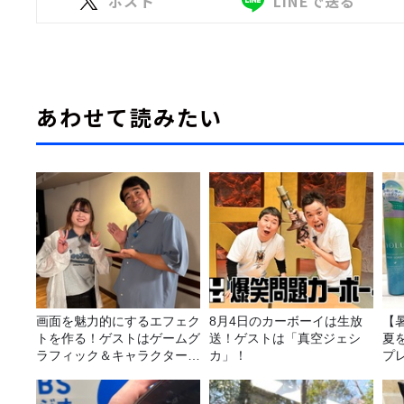
ポスト
LINEで送る
あわせて読みたい
画面を魅力的にするエフェク
8月4日のカーボーイは生放
【
トを作る！ゲストはゲームグ
送！ゲストは「真空ジェシ
夏
ラフィック＆キャラクター専
カ」！
プ
攻の遠藤里桜さん！