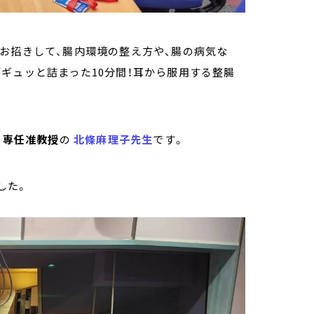
お招きして、腸内環境の整え方や、腸の病気な
ギュッと詰まった10分間！耳から服用する整腸
 専任准教授
の
北條麻理子先生
です。
した。