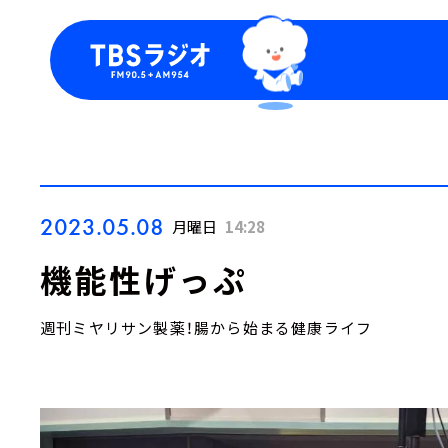
今日の番組表
トピッ
週間番組表
TBS
Podca
お知ら
2023.05.08
月曜日
14:28
機能性げっぷ
週刊ミヤリサン製薬！腸から始まる健康ライフ