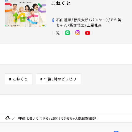
こねくと
石山蓮華/菅良太郎（パンサー）/でか美
ちゃん/飯塚悟志/土屋礼央
# こねくと
# 午後3時のビリビリ
「平成」と書いて「ウチら」と読む！でか美ちゃん誕生祭前日SP！