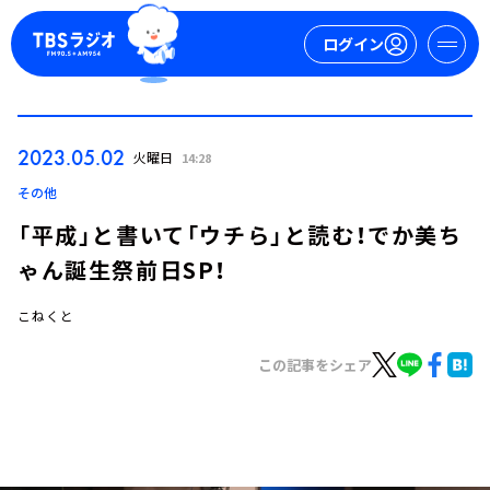
ログイン
マイページ
2023.05.02
火曜日
14:28
新規会員登録
ログイン
その他
「平成」と書いて「ウチら」と読む！でか美ち
ゃん誕生祭前日SP！
こねくと
この記事をシェア
今日の番組表
週間番組表
トピックス
TBS Podcast