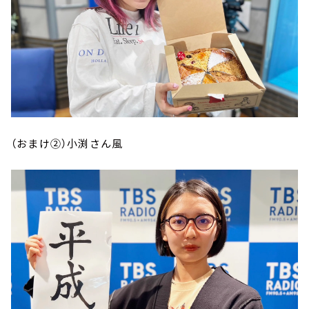
（おまけ②）小渕さん風