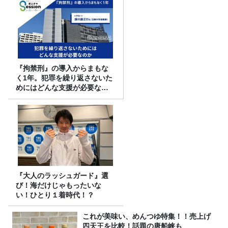
『拘禁刑』の導入からまもな
く1年。犯罪を繰り返さないた
めにはどんな支援が必要なの
か
『大人のラッシュガード』選
び！海だけじゃもったいな
い！ひとり１着時代！？
これが美味い、めんつゆ特集！！売上げ
四天王を比較！話題の唐船峡も