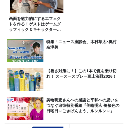
画面を魅力的にするエフェク
トを作る！ゲストはゲームグ
ラフィック＆キャラクター専
攻の遠藤里桜さん！
特集「ニュース座談会」木村草太×奥村
奈津美
【暑さ対策に！】この1本で夏を乗り切
れ！ スースースプレー頂上決戦2026！
美輪明宏さんへの感謝と平和への思いを
つなぐ追悼特別番組『美輪明宏 薔薇色の
日曜日～ごきげんよう、ルンルン～』
8/9（日）16時放送