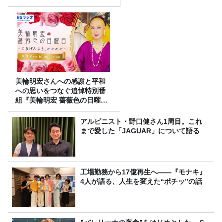
美輪明宏さんへの感謝と平和
への思いをつなぐ追悼特別番
組『美輪明宏 薔薇色の日曜日
～ごきげんよう、ルンルン
～』8/9（日）16時放送
アルピニスト・野口健さん1周目。これ
まで愛した「JAGUAR」について語る
工場勤務から17億再生へ——『モナキ』
4人が語る、人生を変えた“ポチッ”の話