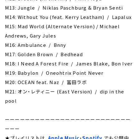
M13: Jungle / Niklas Paschburg & Bryan Senti
M14: Without You (feat. Kerry Leatham) / Lapalux
M15: Mad World (Alternate Version) / Michael
Andrews, Gary Jules
M16: Ambulance / Bnny
M17: Golden Brown / Bedhead
M18: I Need A Forest Fire / James Blake, Bon Iver
M19: Babylon / Oneohtrix Point Never
M20: OCEAN feat. Naz / 冨田ラボ
M21: オン・レティニー (East Version) / dip in the
pool
ーーーーーーーーーーーーーーーーーーーーーーーーー
ーーー
★プレイリストは、
Apple Music
・
Spotify
でも公開中