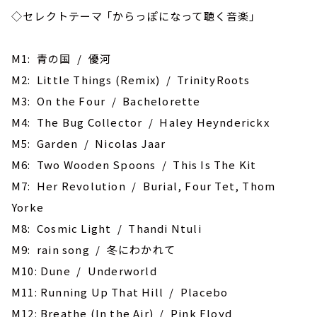
◇セレクトテーマ 「からっぽになって聴く音楽」
M1: 青の国 / 優河
M2: Little Things (Remix) / TrinityRoots
M3: On the Four / Bachelorette
M4: The Bug Collector / Haley Heynderickx
M5: Garden / Nicolas Jaar
M6: Two Wooden Spoons / This Is The Kit
M7: Her Revolution / Burial, Four Tet, Thom
Yorke
M8: Cosmic Light / Thandi Ntuli
M9: rain song / 冬にわかれて
M10: Dune / Underworld
M11: Running Up That Hill / Placebo
M12: Breathe (In the Air) / Pink Floyd