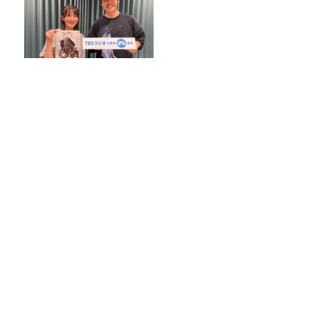
話題沸騰！ギガマート展！
【頭皮のニオイにも】頭もヒンヤリ快適
に！スースー系ヘッドスプレー 頂上決戦
2026！
抹茶ブームの裏で減る茶畑 企業と農家
をつなぐ新たな取り組み
ダブルインパクト2026チャンピオン！滝
音にこねくと！！