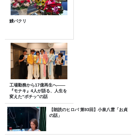
鰻パクリ
工場勤務から17億再生へ——
『モナキ』4人が語る、人生を
変えた“ポチッ”の話
【朗読のヒロバ 第93回】小泉八雲「お貞
の話」