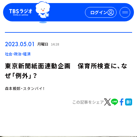
ログイン
マイページ
2023.05.01
月曜日
14:28
新規会員登録
ログイン
社会・政治・経済
東京新聞紙面連動企画 保育所検査に、な
ぜ「例外」？
森本毅郎・スタンバイ！
この記事をシェア
今日の番組表
週間番組表
トピックス
TBS Podcast