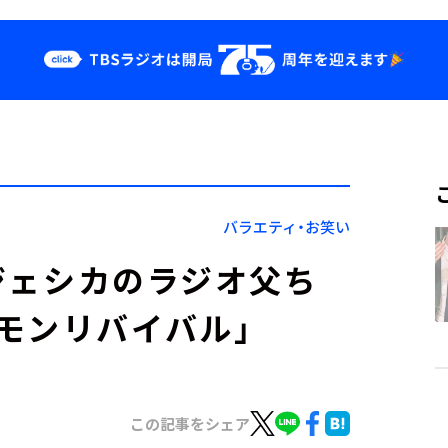
クス
イベント・グッ
ズ
st
YouTube
せ
会社情報
バラエティ・お笑い
空ジェシカのラジオ父ち
モンリバイバル」
この記事をシェア