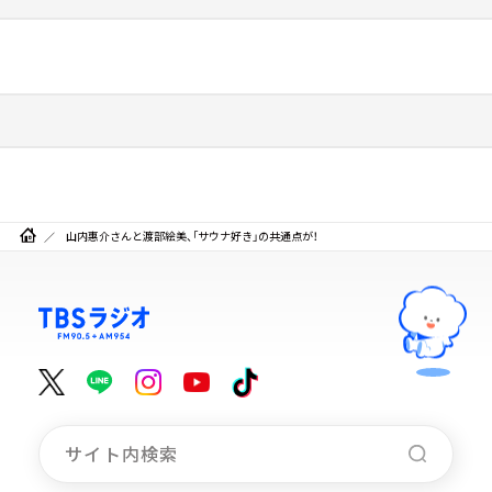
山内惠介さんと渡部絵美、「サウナ好き」の共通点が！