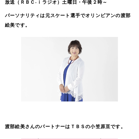
放送（ＲＢＣ‐ｉラジオ）土曜日・午後２時～
パーソナリティは元スケート選手でオリンピアンの渡部
絵美です。
渡部絵美さんのパートナーはＴＢＳの小笠原亘です。