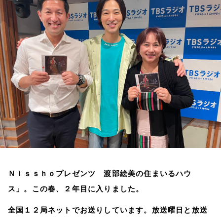
お知らせ
イベント・グッズ
YouTube
会社情報
Ｎｉｓｓｈｏプレゼンツ 渡部絵美の住まいるハウ
ス」。この春、２年目に入りました。
全国１２局ネットでお送りしています。放送曜日と放送