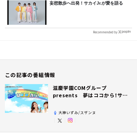
妄想散歩へ出発！サカイJr.が愛を語る
Recommended by
この記事の番組情報
滋慶学園COMグループ
presents 夢はココから！サン
デー！
大神いずみ/スザンヌ