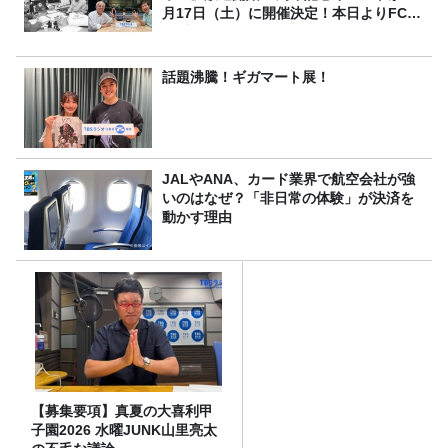
月17日（土）に開催決定！本日よりFC先
行受付スタート！
話題沸騰！ギガマート展！
JALやANA、カード業界で航空会社が強
いのはなぜ？「非日常の体験」が決済を
動かす理由
【募集要項】真夏の大喜利甲
子園2026 水曜JUNK山里亮太