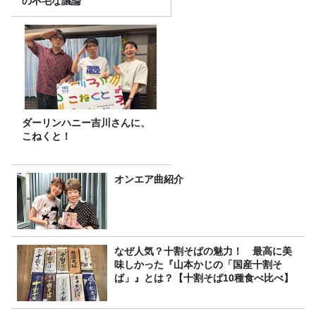
の不毛な議論
ダーリンハニー吉川さんに、
こねくと！
オンエア曲紹介
なぜ人気？十割そばの魅力！ 最高に美
味しかった『山本かじの「国産十割そ
ば」』とは？【十割そば10種食べ比べ】