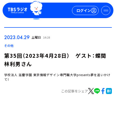
ログイン
マイページ
2023.04.29
土曜日
14:28
新規会員登録
ログイン
その他
第35回（2023年4月28日） ゲスト：蝶間
林利男さん
学校法人 滋慶学園 東京情報デザイン専門職大学presents夢を追いかけ
て！
この記事をシェア
今日の番組表
週間番組表
トピックス
TBS Podcast